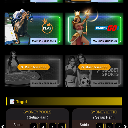
⚙ Maintenance
⚙ Maintenance
Togel
SYDNEYPOOLS
SYDNEYLOTTO
( Setiap Hari )
( Setiap Hari )
Sabtu
Sabtu
2
4
1
3
1
3
7