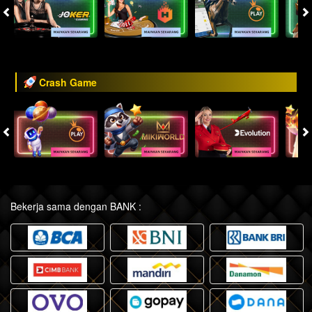
Crash Game
Bekerja sama dengan BANK :