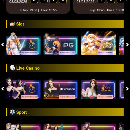
08/08/2026
08/08/2026
Tutup: 13:30 | Buka: 13:55
Tutup: 13:45 | Buka: 13:50
Slot
Live Casino
Sport