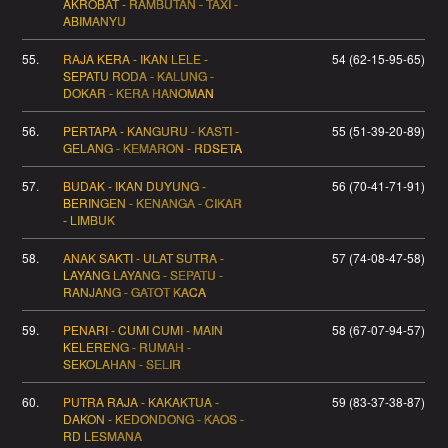
AKROBAT - RAMBUTAN - TAXI -
ABIMANYU
55.
RAJA KERA - IKAN LELE -
54 (62-15-95-65)
SEPATU RODA - KALUNG -
DOKAR - KERA HANOMAN
56.
PERTAPA - KANGURU - KASTI -
55 (51-39-20-89)
GELANG - KEMARON - RDSETA
57.
BUDAK - IKAN DUYUNG -
56 (70-41-71-91)
BERINGEN - KENANGA - CIKAR
- LIMBUK
58.
ANAK SAKTI - ULAT SUTRA -
57 (74-08-47-58)
LAYANG LAYANG - SEPATU -
RANJANG - GATOT KACA
59.
PENARI - CUMI CUMI - MAIN
58 (67-07-94-57)
KELERENG - RUMAH -
SEKOLAHAN - SELIR
60.
PUTRA RAJA - KAKAKTUA -
59 (83-37-38-87)
DAKON - KEDONDONG - KAOS -
RD LESMANA