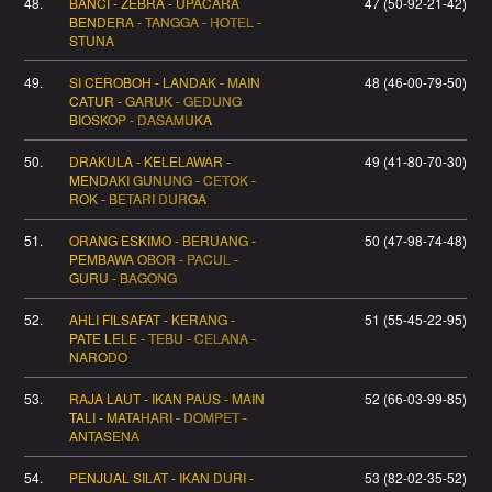
48.
BANCI - ZEBRA - UPACARA
47 (50-92-21-42)
BENDERA - TANGGA - HOTEL -
STUNA
49.
SI CEROBOH - LANDAK - MAIN
48 (46-00-79-50)
CATUR - GARUK - GEDUNG
BIOSKOP - DASAMUKA
50.
DRAKULA - KELELAWAR -
49 (41-80-70-30)
MENDAKI GUNUNG - CETOK -
ROK - BETARI DURGA
51.
ORANG ESKIMO - BERUANG -
50 (47-98-74-48)
PEMBAWA OBOR - PACUL -
GURU - BAGONG
52.
AHLI FILSAFAT - KERANG -
51 (55-45-22-95)
PATE LELE - TEBU - CELANA -
NARODO
53.
RAJA LAUT - IKAN PAUS - MAIN
52 (66-03-99-85)
TALI - MATAHARI - DOMPET -
ANTASENA
54.
PENJUAL SILAT - IKAN DURI -
53 (82-02-35-52)