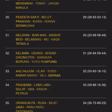
MENEMBAK - TOMAT - JARUM -
NAKULA
30.
PENDETA SAKTI - BELUT -
29 (28-63-53-13)
PANAHAN - KURSI - KORAN -
SIDIWACANA
31.
NELAYAN - IKAN MAS - ANGKAT
30 (23-99-58-49)
BESI - BELIMBING - WC - NAGA
TATMALA
32.
KELAMIN - UDANG - SENAM -
31 (26-94-59-44)
CACING PITA - SANGKAR
BURUNG - YUYU RUMPUNG
33.
AHLI NUJUM - ULAR - YUDO -
32 (03-60-18-10)
KAMAR MANDI - TALI - ABIYASA
34.
PENGEMIS - LABA LABA -
33 (09-86-16-36)
GULAT - GIGI - SABUN -
PETRUK
35.
ORANG BUTA - RUSA - SILAT -
34 (36-73-89-23)
JAMU - PARU PARU -
DESTARATA