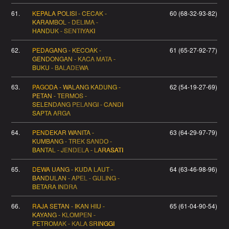
61.
KEPALA POLISI - CECAK -
60 (68-32-93-82)
KARAMBOL - DELIMA -
HANDUK - SENTIYAKI
62.
PEDAGANG - KECOAK -
61 (65-27-92-77)
GENDONGAN - KACA MATA -
BUKU - BALADEWA
63.
PAGODA - WALANG KADUNG -
62 (54-19-27-69)
PETAN - TERMOS -
SELENDANG PELANGI - CANDI
SAPTA ARGA
64.
PENDEKAR WANITA -
63 (64-29-97-79)
KUMBANG - TREK SANDO -
BANTAL - JENDELA - LARASATI
65.
DEWA UANG - KUDA LAUT -
64 (63-46-98-96)
BANDULAN - APEL - GULING -
BETARA INDRA
66.
RAJA SETAN - IKAN HIU -
65 (61-04-90-54)
KAYANG - KLOMPEN -
PETROMAK - KALA SRINGGI