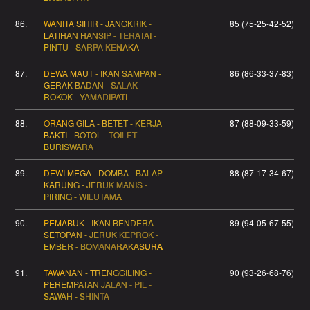
86.
WANITA SIHIR - JANGKRIK -
85 (75-25-42-52)
LATIHAN HANSIP - TERATAI -
PINTU - SARPA KENAKA
87.
DEWA MAUT - IKAN SAMPAN -
86 (86-33-37-83)
GERAK BADAN - SALAK -
ROKOK - YAMADIPATI
88.
ORANG GILA - BETET - KERJA
87 (88-09-33-59)
BAKTI - BOTOL - TOILET -
BURISWARA
89.
DEWI MEGA - DOMBA - BALAP
88 (87-17-34-67)
KARUNG - JERUK MANIS -
PIRING - WILUTAMA
90.
PEMABUK - IKAN BENDERA -
89 (94-05-67-55)
SETOPAN - JERUK KEPROK -
EMBER - BOMANARAKASURA
91.
TAWANAN - TRENGGILING -
90 (93-26-68-76)
PEREMPATAN JALAN - PIL -
SAWAH - SHINTA