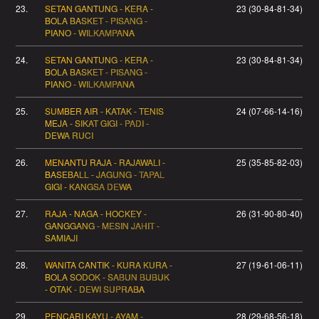
23.
SETAN GANTUNG - KERA -
23 (30-84-81-34)
BOLA BASKET - PISANG -
PIANO - WILKAMPANA
24.
SETAN GANTUNG - KERA -
23 (30-84-81-34)
BOLA BASKET - PISANG -
PIANO - WILKAMPANA
25.
SUMBER AIR - KATAK - TENIS
24 (07-66-14-16)
MEJA - SIKAT GIGI - PADI -
DEWA RUCI
26.
MENANTU RAJA - RAJAWALI -
25 (35-85-82-03)
BASEBALL - JAGUNG - TAPAL
GIGI - KANGSA DEWA
27.
RAJA - NAGA - HOCKEY -
26 (31-90-80-40)
GANGGANG - MESIN JAHIT -
SAMIAJI
28.
WANITA CANTIK - KURA KURA -
27 (19-61-06-11)
BOLA SODOK - SABUN BUBUK
- OTAK - DEWI SUPRABA
29.
PENCARI KAYU - AYAM -
28 (29-68-56-18)