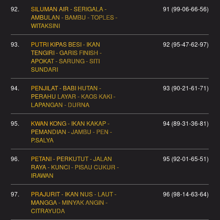
92.
SILUMAN AIR - SERIGALA -
91 (99-06-66-56)
AMBULAN - BAMBU - TOPLES -
WITAKSINI
93.
PUTRI KIPAS BESI - IKAN
92 (95-47-62-97)
TENGIRI - GARIS FINISH -
APOKAT - SARUNG - SITI
SUNDARI
94.
PENJILAT - BABI HUTAN -
93 (90-21-61-71)
PERAHU LAYAR - KAOS KAKI -
LAPANGAN - DURNA
95.
KWAN KONG - IKAN KAKAP -
94 (89-31-36-81)
PEMANDIAN - JAMBU - PEN -
P.SALYA
96.
PETANI - PERKUTUT - JALAN
95 (92-01-65-51)
RAYA - KUNCI - PISAU CUKUR -
IRAWAN
97.
PRAJURIT - IKAN NUS - LAUT -
96 (98-14-63-64)
MANGGA - MINYAK ANGIN -
CITRAYUDA