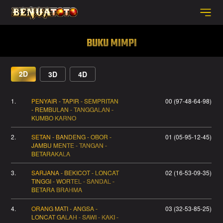
BUKU MIMPI
2D
3D
4D
1.
PENYAIR - TAPIR - SEMPRITAN
00 (97-48-64-98)
- REMBULAN - TANGGALAN -
KUMBO KARNO
2.
SETAN - BANDENG - OBOR -
01 (05-95-12-45)
JAMBU MENTE - TANGAN -
BETARAKALA
3.
SARJANA - BEKICOT - LONCAT
02 (16-53-09-35)
TINGGI - WORTEL - SANDAL -
BETARA BRAHMA
4.
ORANG MATI - ANGSA -
03 (32-53-85-25)
LONCAT GALAH - SAWI - KAKI -