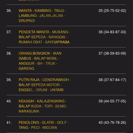
36.
WANITA - KAMBING - TINJU -
35 (25-75-52-02)
LAMBUNG - JALAN JALAN -
DRUPADI
37.
PENDETA WANITA - MUSANG -
36 (34-83-87-33)
BALAP SEPEDA - MANGGIS -
RUMAH OBAT - SAYEMPRABA
38.
ORANG BONGKOK - IKAN
37 (38-59-83-09)
GABUS - BALAP MOBIL -
ANGGUR - BH - TRUK -
GARENG
39.
PUTRI RAJA - CENDRAWASIH -
38 (37-67-84-17)
BALAP SEPEDA MOTOR -
ENGSEL - DRUM - UNTARI
40.
KEKASIH - KALAJENGKING -
39 (44-55-77-05)
BALAP KUDA - TOPI - BEMO -
NARASUMA
41.
PENOLONG - GLATIK - GOLF -
40 (43-76-78-26)
TANG - PECI - WIDURA