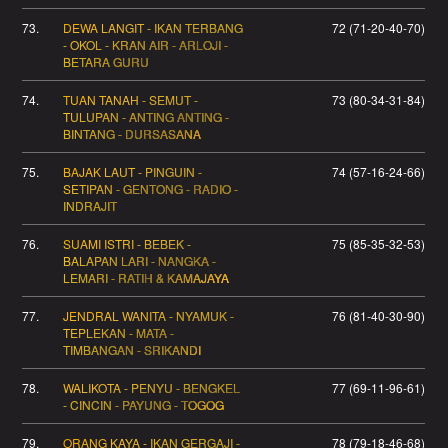
73.
DEWA LANGIT - IKAN TERBANG
72 (71-20-40-70)
- OKOL - KRAN AIR - ARLOJI -
BETARA GURU
74.
TUAN TANAH - SEMUT -
73 (80-34-31-84)
TULUPAN - ANTING ANTING -
BINTANG - DURSASANA
75.
BAJAK LAUT - PINGUIN -
74 (57-16-24-66)
SETIPAN - GENTONG - RADIO -
INDRAJIT
76.
SUAMI ISTRI - BEBEK -
75 (85-35-32-53)
BALAPAN LARI - NANGKA -
LEMARI - RATIH & KAMAJAYA
77.
JENDRAL WANITA - NYAMUK -
76 (81-40-30-90)
TEPLEKAN - MATA -
TIMBANGAN - SRIKANDI
78.
WALIKOTA - PENYU - BENGKEL
77 (69-11-96-61)
- CINCIN - PAYUNG - TOGOG
79.
ORANG KAYA - IKAN GERGAJI -
78 (79-18-46-68)