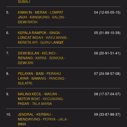
SUBALI
5.
KWAN IN - MERAK - LOMPAT
04 (12-65-05-15)
JAUH - KANGKUNG - BALON -
DEWI RATIH
6.
KEPALA RAMPOK - SINGA -
05 (01-89-10-39)
LONCAT INDAH - KAYU MANIS -
KERETA API - GURU LANGIT
7.
DEWI BULAN - KELINCI -
06 (20-91-51-41)
RENANG - KAPAS - BONEKA -
DEWI SRI
8.
PELAYAN - BABI - PERAHU
07 (24-58-57-08)
LAYAR - BAWANG - PANCING -
SULATRI
9.
MALING KECIL - MACAN -
08 (17-57-04-07)
MOTOR BOAT - KECUBUNG -
PASAR - TALA MARIA
10.
JENDRAL - KERBAU -
09 (33-87-88-37)
MENDAYUNG - PEPAYA - JALA -
BIMA