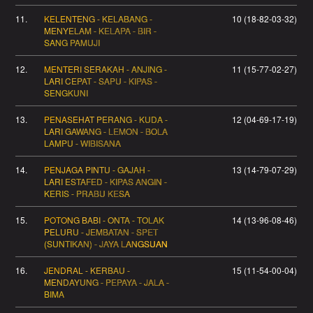
11.
KELENTENG - KELABANG -
10 (18-82-03-32)
MENYELAM - KELAPA - BIR -
SANG PAMUJI
12.
MENTERI SERAKAH - ANJING -
11 (15-77-02-27)
LARI CEPAT - SAPU - KIPAS -
SENGKUNI
13.
PENASEHAT PERANG - KUDA -
12 (04-69-17-19)
LARI GAWANG - LEMON - BOLA
LAMPU - WIBISANA
14.
PENJAGA PINTU - GAJAH -
13 (14-79-07-29)
LARI ESTAFED - KIPAS ANGIN -
KERIS - PRABU KESA
15.
POTONG BABI - ONTA - TOLAK
14 (13-96-08-46)
PELURU - JEMBATAN - SPET
(SUNTIKAN) - JAYA LANGSUAN
16.
JENDRAL - KERBAU -
15 (11-54-00-04)
MENDAYUNG - PEPAYA - JALA -
BIMA