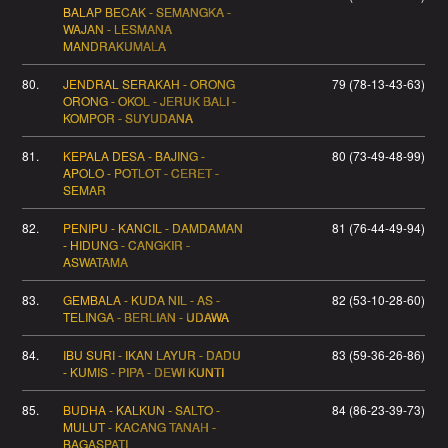
BALAP BECAK - SEMANGKA -
WAJAN - LESMANA
MANDRAKUMALA
80.
JENDRAL SERAKAH - ORONG
79 (78-13-43-63)
ORONG - OKOL - JERUK BALI -
KOMPOR - SUYUDANA
81.
KEPALA DESA - BAJING -
80 (73-49-48-99)
APOLO - POTLOT - CERET -
SEMAR
82.
PENIPU - KANCIL - DAMDAMAN
81 (76-44-49-94)
- HIDUNG - CANGKIR -
ASWATAMA
83.
GEMBALA - KUDA NIL - AS -
82 (53-10-28-60)
TELINGA - BERLIAN - UDAWA
84.
IBU SURI - IKAN LAYUR - DADU
83 (59-36-26-86)
- KUMIS - PIPA - DEWI KUNTI
85.
BUDHA - KALKUN - SALTO -
84 (86-23-39-73)
MULUT - KACANG TANAH -
BAGASPATI