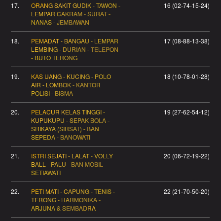
17.
ORANG SAKIT GUDIK - TAWON -
16 (02-74-15-24)
LEMPAR CAKRAM - SURAT -
NANAS - JEMBAWAN
18.
PEMADAT - BANGAU - LEMPAR
17 (08-88-13-38)
LEMBING - DURIAN - TELEPON
- BUTO TERONG
19.
KAS UANG - KUCING - POLO
18 (10-78-01-28)
AIR - LOMBOK - KANTOR
POLISI - BISMA
20.
PELACUR KELAS TINGGI -
19 (27-62-54-12)
KUPUKUPU - SEPAK BOLA -
SRIKAYA (SIRSAT) - BAN
SEPEDA - BANOWATI
21.
ISTRI SEJATI - LALAT - VOLLY
20 (06-72-19-22)
BALL - PALU - BAN MOBIL -
SETIAWATI
22.
PETI MATI - CAPUNG - TENIS -
22 (21-70-50-20)
TERONG - HARMONIKA -
ARJUNA & SEMBADRA