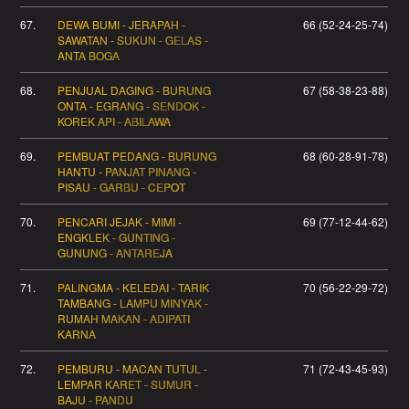
67.
DEWA BUMI - JERAPAH -
66 (52-24-25-74)
SAWATAN - SUKUN - GELAS -
ANTA BOGA
68.
PENJUAL DAGING - BURUNG
67 (58-38-23-88)
ONTA - EGRANG - SENDOK -
KOREK API - ABILAWA
69.
PEMBUAT PEDANG - BURUNG
68 (60-28-91-78)
HANTU - PANJAT PINANG -
PISAU - GARBU - CEPOT
70.
PENCARI JEJAK - MIMI -
69 (77-12-44-62)
ENGKLEK - GUNTING -
GUNUNG - ANTAREJA
71.
PALINGMA - KELEDAI - TARIK
70 (56-22-29-72)
TAMBANG - LAMPU MINYAK -
RUMAH MAKAN - ADIPATI
KARNA
72.
PEMBURU - MACAN TUTUL -
71 (72-43-45-93)
LEMPAR KARET - SUMUR -
BAJU - PANDU