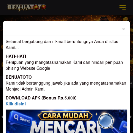
Previous
Nex
×
Selamat bergabung dan nikmati beruntungnya Anda di situs
Kami...
HATI-HATI
Penipuan yang mangatasnamakan Kami dan hindari penipuan
phising Website Google
BENUATOTO
e Togel Terpercaya dan Terbesar di Indonesia. Penyedia Permainan terlengkap
Kami tidak bertanggung jawab jika ada yang mengatasnamakan
Menjadi Admin Kami.
MASUK
DAFTAR
DOWNLOAD APK (Bonus Rp.5.000)
Klik disini
TOGEL
SLOT
LIVE CASINO
SPORT
SABUNG AYAM
TEM