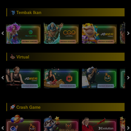
Tembak Ikan
Virtual
Crash Game