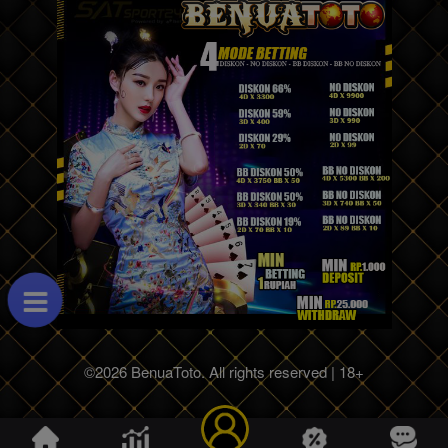
©2026 BenuaToto. All rights reserved | 18+