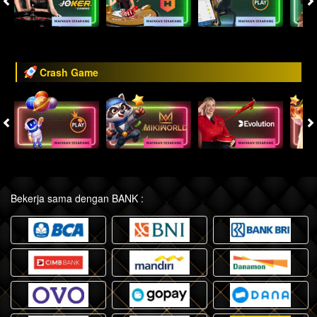
Crash Game
Bekerja sama dengan BANK :