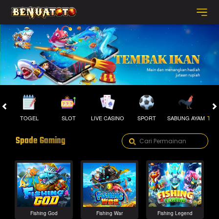
TOGEL
SLOT
LIVE CASINO
SPORT
SABUNG AYAM
TEM
Spade Gaming
Fishing God
Fishing War
Fishing Legend