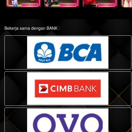
Bekerja sama dengan BANK :