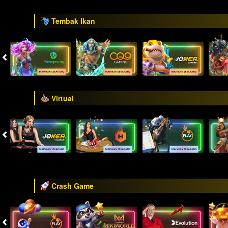
Tembak Ikan
Virtual
Crash Game