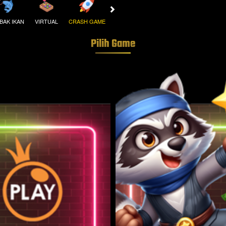
BAK IKAN
VIRTUAL
CRASH GAME
Pilih Game