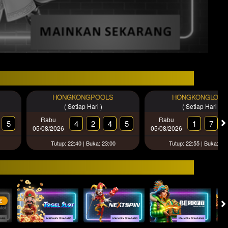
HONGKONGPOOLS
HONGKONGLOTT
( Setiap Hari )
( Setiap Hari )
Rabu
Rabu
5
4
2
4
5
1
7
05/08/2026
05/08/2026
Tutup: 22:40 | Buka: 23:00
Tutup: 22:55 | Buka: 23
E