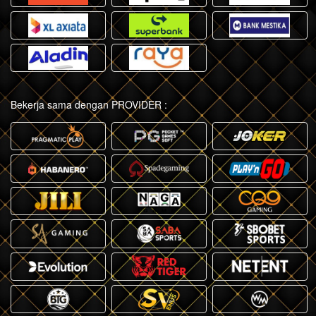
Bekerja sama dengan PROVIDER :