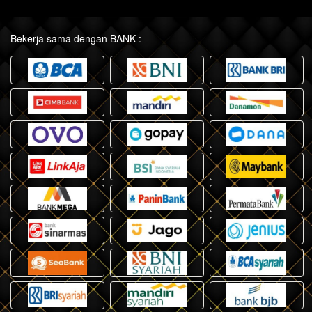
Bekerja sama dengan BANK :