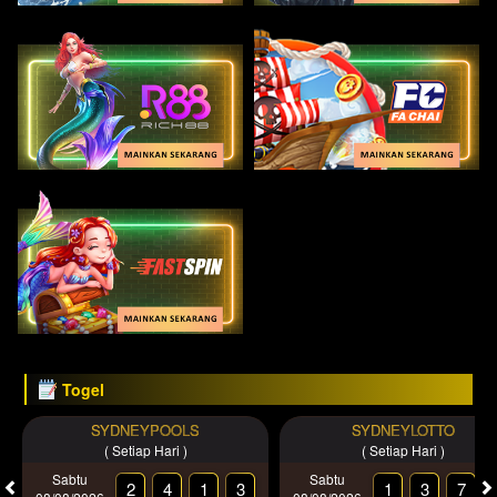
Togel
SYDNEYPOOLS
SYDNEYLOTTO
( Setiap Hari )
( Setiap Hari )
Sabtu
Sabtu
2
4
1
3
1
3
7