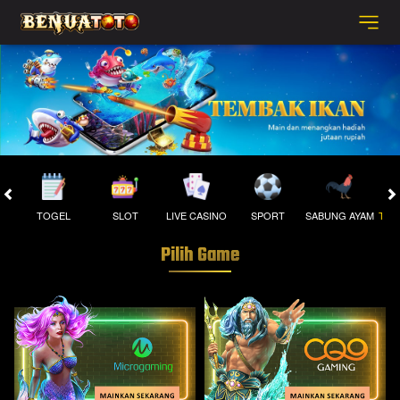
TOGEL
SLOT
LIVE CASINO
SPORT
SABUNG AYAM
TEM
Pilih Game