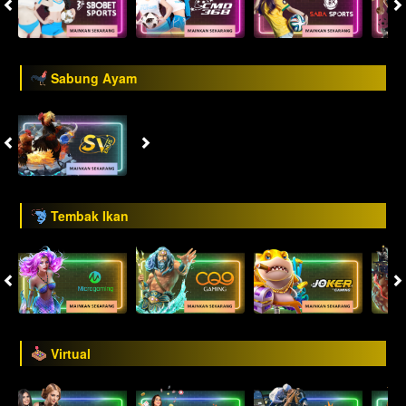
Sabung Ayam
Tembak Ikan
Virtual