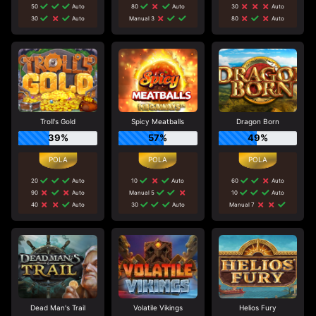
50
Auto
80
Auto
30
Auto
30
Auto
Manual 3
80
Auto
Troll's Gold
Spicy Meatballs
Dragon Born
39%
57%
49%
20
Auto
10
Auto
60
Auto
90
Auto
Manual 5
10
Auto
40
Auto
30
Auto
Manual 7
Dead Man's Trail
Volatile Vikings
Helios Fury