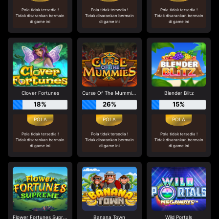
Pola tidak tersedia !
Pola tidak tersedia !
Pola tidak tersedia !
Tidak disarankan bermain
Tidak disarankan bermain
Tidak disarankan bermain
di game ini
di game ini
di game ini
Clover Fortunes
Curse Of The Mummies
Blender Blitz
18%
26%
15%
Pola tidak tersedia !
Pola tidak tersedia !
Pola tidak tersedia !
Tidak disarankan bermain
Tidak disarankan bermain
Tidak disarankan bermain
di game ini
di game ini
di game ini
Flower Fortunes Supreme
Banana Town
Wild Portals