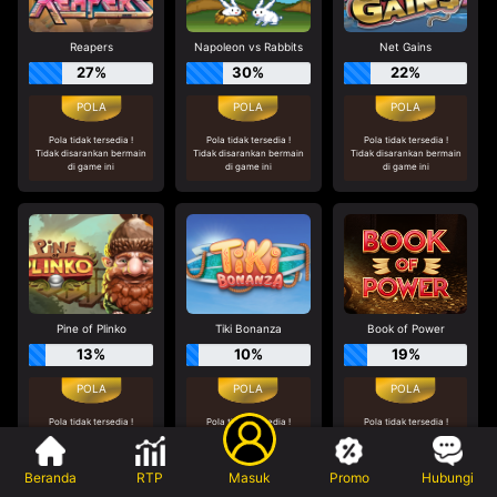
Reapers
Napoleon vs Rabbits
Net Gains
27%
30%
22%
Pola tidak tersedia !
Pola tidak tersedia !
Pola tidak tersedia !
Tidak disarankan bermain
Tidak disarankan bermain
Tidak disarankan bermain
di game ini
di game ini
di game ini
Pine of Plinko
Tiki Bonanza
Book of Power
13%
10%
19%
Pola tidak tersedia !
Pola tidak tersedia !
Pola tidak tersedia !
Tidak disarankan bermain
Tidak disarankan bermain
Tidak disarankan bermain
di game ini
di game ini
di game ini
Beranda
RTP
Masuk
Promo
Hubungi