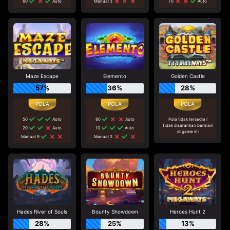
60
Auto
Manual 3
70
Auto
Maze Escape
Elemento
Golden Castle
57%
36%
28%
50
Auto
80
Auto
Pola tidak tersedia !
Tidak disarankan bermain
20
Auto
10
Auto
di game ini
Manual 9
Manual 3
Hades River of Souls
Bounty Showdown
Heroes Hunt 2
28%
25%
13%