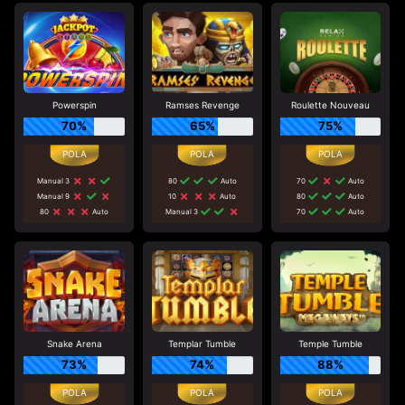
Powerspin
Ramses Revenge
Roulette Nouveau
70%
65%
75%
Manual 3
80
Auto
70
Auto
Manual 9
10
Auto
80
Auto
80
Auto
Manual 3
70
Auto
Snake Arena
Templar Tumble
Temple Tumble
73%
74%
88%