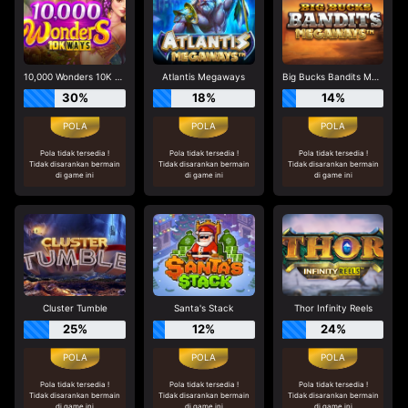
10,000 Wonders 10K Ways
Atlantis Megaways
Big Bucks Bandits Megaways
30%
18%
14%
Pola tidak tersedia !
Pola tidak tersedia !
Pola tidak tersedia !
Tidak disarankan bermain
Tidak disarankan bermain
Tidak disarankan bermain
di game ini
di game ini
di game ini
Cluster Tumble
Santa's Stack
Thor Infinity Reels
25%
12%
24%
Pola tidak tersedia !
Pola tidak tersedia !
Pola tidak tersedia !
Tidak disarankan bermain
Tidak disarankan bermain
Tidak disarankan bermain
di game ini
di game ini
di game ini