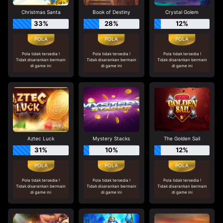
Christmas Santa
Book of Destiny
Crystal Golem
33%
28%
12%
Pola tidak tersedia !
Pola tidak tersedia !
Pola tidak tersedia !
Tidak disarankan bermain
Tidak disarankan bermain
Tidak disarankan bermain
di game ini
di game ini
di game ini
Aztec Luck
Mystery Stacks
The Golden Sail
31%
10%
12%
Pola tidak tersedia !
Pola tidak tersedia !
Pola tidak tersedia !
Tidak disarankan bermain
Tidak disarankan bermain
Tidak disarankan bermain
di game ini
di game ini
di game ini