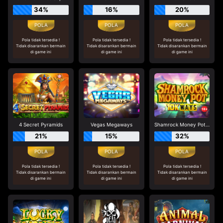
34%
16%
20%
Pola tidak tersedia !
Pola tidak tersedia !
Pola tidak tersedia !
Tidak disarankan bermain
Tidak disarankan bermain
Tidak disarankan bermain
di game ini
di game ini
di game ini
4 Secret Pyramids
Vegas Megaways
Shamrock Money Pot 10K Ways
21%
15%
32%
Pola tidak tersedia !
Pola tidak tersedia !
Pola tidak tersedia !
Tidak disarankan bermain
Tidak disarankan bermain
Tidak disarankan bermain
di game ini
di game ini
di game ini