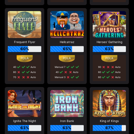
Frequent Flyer
Hellcatraz
Heroes' Gathering
60%
65%
63%
40
Auto
Manual 7
90
Auto
80
Auto
40
Auto
60
Auto
70
Auto
Manual 3
60
Auto
Ignite The Night
Iron Bank
King of Kings
63%
63%
87%