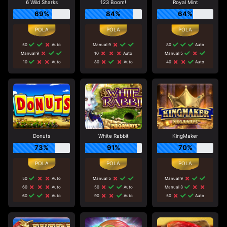
6 Wild Sharks
123 Boom!
Royal Mint
69%
84%
64%
50
Auto
Manual 9
80
Auto
Manual 9
10
Auto
Manual 5
10
Auto
80
Auto
40
Auto
Donuts
White Rabbit
KingMaker
73%
91%
70%
50
Auto
Manual 5
Manual 9
60
Auto
50
Auto
Manual 3
60
Auto
90
Auto
50
Auto