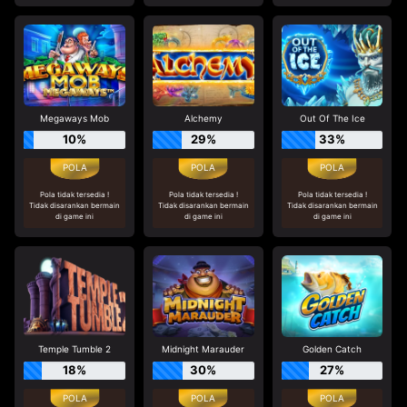
Megaways Mob
Alchemy
Out Of The Ice
10%
29%
33%
Pola tidak tersedia !
Pola tidak tersedia !
Pola tidak tersedia !
Tidak disarankan bermain
Tidak disarankan bermain
Tidak disarankan bermain
di game ini
di game ini
di game ini
Temple Tumble 2
Midnight Marauder
Golden Catch
18%
30%
27%