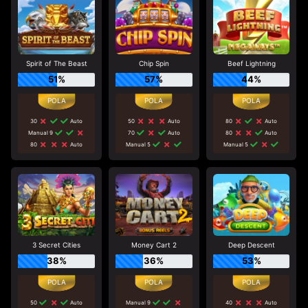
Spirit of The Beast
Chip Spin
Beef Lightning
51%
57%
44%
30
Auto
50
Auto
80
Auto
Manual 9
70
Auto
80
Auto
80
Auto
Manual 5
Manual 5
3 Secret Cities
Money Cart 2
Deep Descent
38%
36%
53%
50
Auto
Manual 9
40
Auto