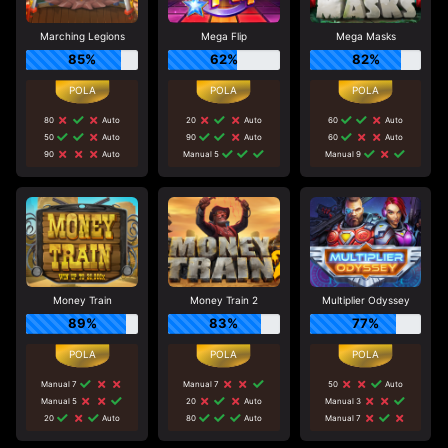
Marching Legions
Mega Flip
Mega Masks
85%
62%
82%
80
Auto
20
Auto
60
Auto
50
Auto
90
Auto
60
Auto
90
Auto
Manual 5
Manual 9
Money Train
Money Train 2
Multiplier Odyssey
89%
83%
77%
Manual 7
Manual 7
50
Auto
Manual 5
20
Auto
Manual 3
20
Auto
80
Auto
Manual 7