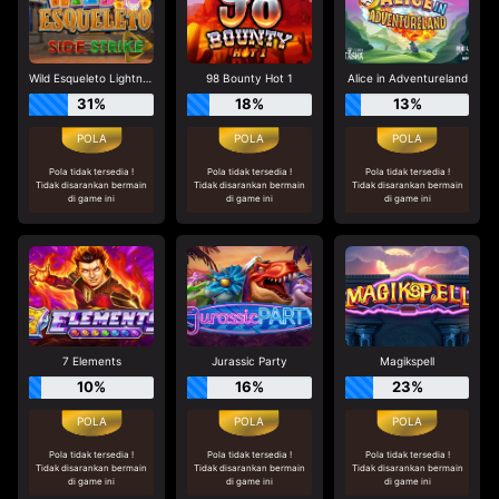
Wild Esqueleto Lightning Chase
98 Bounty Hot 1
Alice in Adventureland
31%
18%
13%
Pola tidak tersedia !
Pola tidak tersedia !
Pola tidak tersedia !
Tidak disarankan bermain
Tidak disarankan bermain
Tidak disarankan bermain
di game ini
di game ini
di game ini
7 Elements
Jurassic Party
Magikspell
10%
16%
23%
Pola tidak tersedia !
Pola tidak tersedia !
Pola tidak tersedia !
Tidak disarankan bermain
Tidak disarankan bermain
Tidak disarankan bermain
di game ini
di game ini
di game ini