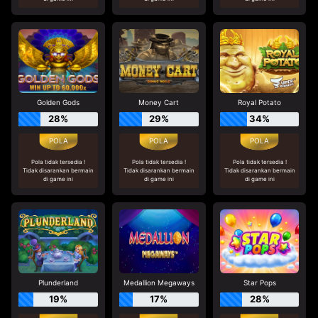
Golden Gods
Money Cart
Royal Potato
28%
29%
34%
Pola tidak tersedia !
Pola tidak tersedia !
Pola tidak tersedia !
Tidak disarankan bermain
Tidak disarankan bermain
Tidak disarankan bermain
di game ini
di game ini
di game ini
Plunderland
Medallion Megaways
Star Pops
19%
17%
28%