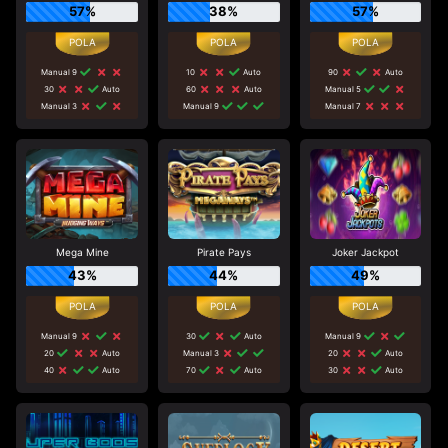
57%
38%
57%
Manual 9
10
Auto
90
Auto
30
Auto
60
Auto
Manual 5
Manual 3
Manual 9
Manual 7
Mega Mine
Pirate Pays
Joker Jackpot
43%
44%
49%
Manual 9
30
Auto
Manual 9
20
Auto
Manual 3
20
Auto
40
Auto
70
Auto
30
Auto