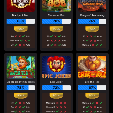
Blackjack Neo
Caveman Bob
Dragons' Awakening
68%
70%
74%
80
Auto
80
Auto
30
Auto
Manual 5
50
Auto
80
Auto
70
Auto
90
Auto
Manual 3
Emerald's Infinity Reels
Epic Joker
Erik the Red
78%
72%
67%
40
Auto
Manual 3
Manual 3
50
Auto
Manual 7
40
Auto
50
Auto
Manual 7
80
Auto