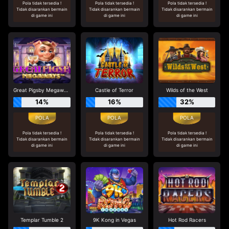
Pola tidak tersedia !
Pola tidak tersedia !
Pola tidak tersedia !
Tidak disarankan bermain
Tidak disarankan bermain
Tidak disarankan bermain
di game ini
di game ini
di game ini
Great Pigsby Megaways
Castle of Terror
Wilds of the West
14%
16%
32%
Pola tidak tersedia !
Pola tidak tersedia !
Pola tidak tersedia !
Tidak disarankan bermain
Tidak disarankan bermain
Tidak disarankan bermain
di game ini
di game ini
di game ini
Templar Tumble 2
9K Kong in Vegas
Hot Rod Racers