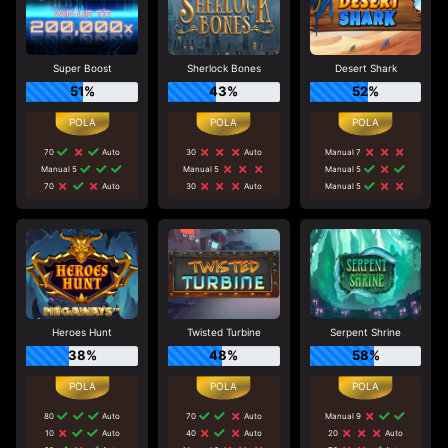
Super Boost
Sherlock Bones
Desert Shark
51%
43%
52%
70
Auto
30
Auto
Manual 7
Manual 5
Manual 5
Manual 5
70
Auto
30
Auto
Manual 5
Heroes Hunt
Twisted Turbine
Serpent Shrine
38%
48%
58%
80
Auto
70
Auto
Manual 9
10
Auto
40
Auto
20
Auto