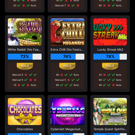
40
Auto
30
Auto
10
Auto
20
Auto
Manual 7
60
Auto
White Rabbit (No Feature Drop)
Extra Chilli (No Feature Drop)
Lucky Streak Mk2
73%
74%
78%
Manual 5
60
Auto
20
Auto
Manual 5
Manual 5
60
Auto
10
Auto
80
Auto
40
Auto
Chocolates
Cyberslot Megaclusters
Temple Quest Spinfinity