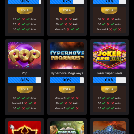
93%
67%
79%
70
Auto
70
Auto
10
Auto
70
Auto
60
Auto
30
Auto
30
Auto
Manual 3
Manual 9
Pop
Hypernova Megaways
Joker Super Reels
83%
90%
69%
90
Auto
Manual 9
20
Auto
Manual 9
90
Auto
50
Auto
30
Auto
Manual 7
20
Auto