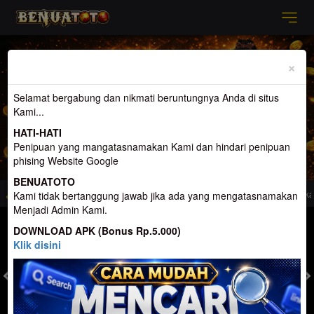
Previous
Nex
×
Selamat bergabung dan nikmati beruntungnya Anda di situs
Kami...
HATI-HATI
Penipuan yang mangatasnamakan Kami dan hindari penipuan
phising Website Google
BENUATOTO
e Togel Terpercaya dan Terbesar di Indonesia. Penyedia Permainan terlengkap
Kami tidak bertanggung jawab jika ada yang mengatasnamakan
Menjadi Admin Kami.
MASUK
DAFTAR
DOWNLOAD APK (Bonus Rp.5.000)
Klik disini
TOGEL
SLOT
LIVE CASINO
SPORT
SABUNG AYAM
TEM