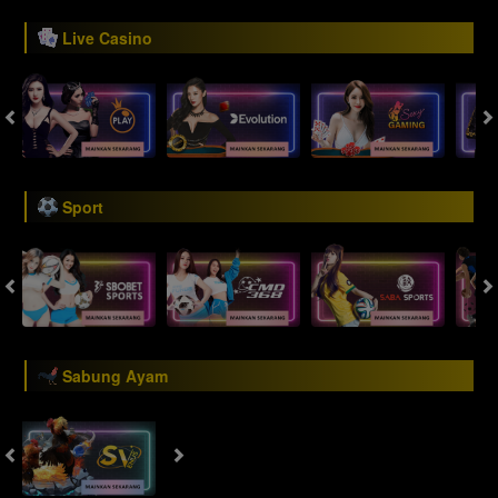
Live Casino
Sport
Sabung Ayam