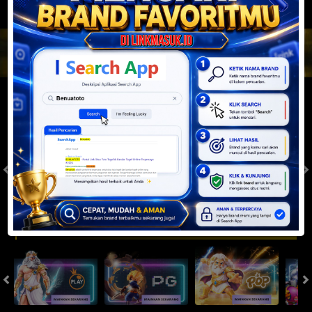
JACKPOT PROGRESIF
IDR
2,904,294,216.99
Togel
SYDNEYPOOLS
SYDNEYLOTTO
( Setiap Hari )
( Setiap Hari )
Minggu
Minggu
8
0
8
2
3
7
6
09/08/2026
09/08/2026
Tutup: 13:30 | Buka: 13:55
Tutup: 13:45 | Buka: 13:50
Slot